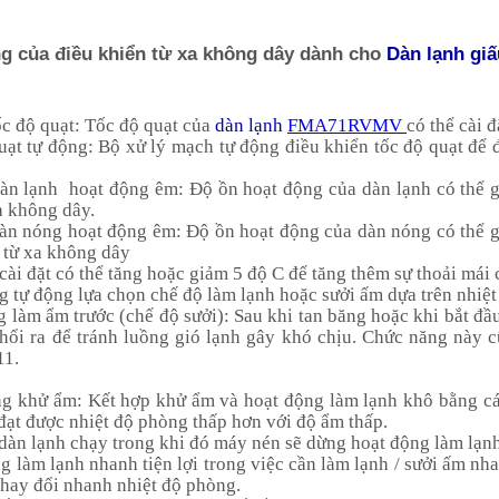
g của điều khiển từ xa không dây dành cho
Dàn lạnh giấ
tốc độ quạt: Tốc độ quạt của
dàn lạnh
FMA71RVMV
có thể cài 
uạt tự động: Bộ xử lý mạch tự động điều khiển tốc độ quạt để 
dàn lạnh hoạt động êm: Độ ồn hoạt động của dàn lạnh có thể 
a không dây.
dàn nóng hoạt động êm: Độ ồn hoạt động của dàn nóng có thể 
 từ xa không dây
 cài đặt có thể tăng hoặc giảm 5 độ C để tăng thêm sự thoải mái
g tự động lựa chọn chế độ làm lạnh hoặc sưởi ấm dựa trên nhiệ
g làm ẩm trước (chế độ sưởi): Sau khi tan băng hoặc khi bắt đ
thổi ra để tránh luồng gió lạnh gây khó chịu. Chức năng này 
1.
ng khử ẩm: Kết hợp khử ẩm và hoạt động làm lạnh khô bằng cá
 đạt được nhiệt độ phòng thấp hơn với độ ẩm thấp.
 dàn lạnh chạy trong khi đó máy nén sẽ dừng hoạt động làm lạn
g làm lạnh nhanh tiện lợi trong việc cần làm lạnh / sưởi ấm n
hay đổi nhanh nhiệt độ phòng.