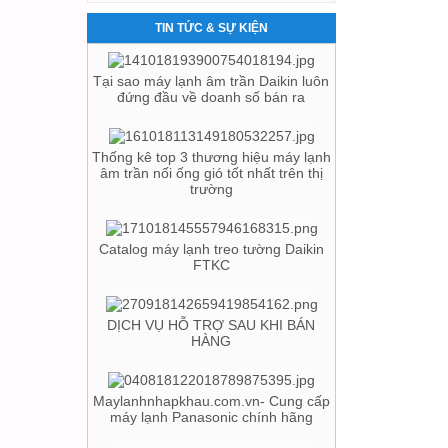
TIN TỨC & SỰ KIỆN
Thống kê top 3 thương hiệu máy lạnh
âm trần nối ống gió tốt nhất trên thị
trường
Catalog máy lạnh treo tường Daikin
FTKC
DỊCH VỤ HỖ TRỢ SAU KHI BÁN
HÀNG
Maylanhnhapkhau.com.vn- Cung cấp
máy lạnh Panasonic chính hãng
Có nên mua máy lạnh LG