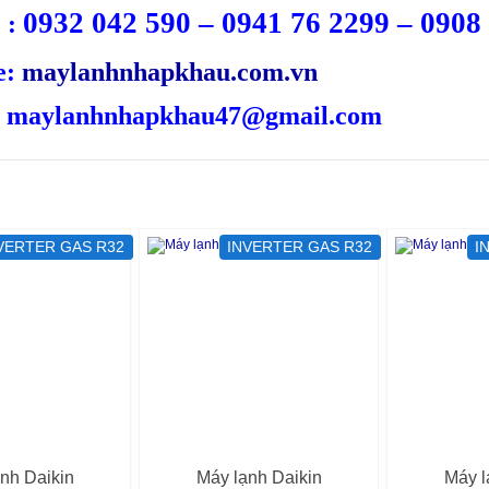
0932 042 590 – 0941 76 2299 – 0908
 :
e:
maylanhnhapkhau.com.vn
: maylanhnhapkhau47@gmail.com
ÙNG CHUYÊN MỤC
VERTER GAS R32
INVERTER GAS R32
I
nh Daikin
Máy lạnh Daikin
Máy l