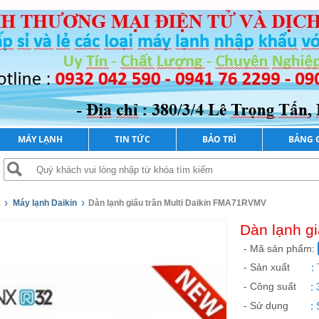
MÁY LẠNH
TIN TỨC
BẢO TRÌ
BẢNG 
›
›
Máy lạnh Daikin
Dàn lạnh giấu trần Multi Daikin FMA71RVMV
Dàn lạnh g
- Mã sản phẩm:
- Sản xuất
:
- Công suất
:
- Sử dụng
: