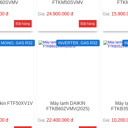
60SVMV
FTKM50SVMV
FTK
000
đ
Giá:
24.900.000
đ
Giá:
15.900
Đặt hàng
Đặt hàng
MONO, GAS R32
INVERTER, GAS R32
I
ikin FTF50XV1V
Máy lạnh DAIKIN
Máy l
FTKB60ZVMV(2025)
FTKB35
000
đ
Giá:
22.400.000
đ
Giá:
10.200