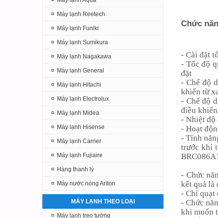
¤
Máy lạnh Aqua
¤
Máy lạnh Reetech
Chức năn
¤
Máy lạnh Funiki
¤
Máy lạnh Sumikura
- Cài đặt 
¤
Máy lạnh Nagakawa
- Tốc độ q
¤
Máy lạnh General
đặt
- Chế độ 
¤
Máy lạnh Hitachi
khiển từ x
¤
Máy lạnh Electrolux
- Chế độ 
điều khiển
¤
Máy lạnh Midea
- Nhiệt độ
¤
Máy lạnh Hisense
- Hoạt độn
- Tính năn
¤
Máy lạnh Carrier
trước khi 
BRC086A1
¤
Máy lạnh Fujiaire
¤
Hàng thanh lý
- Chức nă
kết quả là
¤
Máy nước nóng Ariton
- Chỉ quạt
- Chức năn
MÁY LẠNH THEO LOẠI
khi muốn t
¤
Máy lạnh treo tường