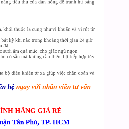
 năng tiêu thụ của dàn nóng để tránh hư bảng
, khói thuốc lá cũng như vi khuẩn và vi rút từ
 bất kỳ khi nào trong khoảng thời gian 24 giờ
i đặt.
ặc sưởi ấm quá mức, cho giấc ngủ ngon
 tâm có sẵn mà không cần thêm bộ tiếp hợp tùy
của bộ điều khiển từ xa giúp việc chẩn đoán và
iên hệ
ngay với nhân viên tư vấn
ÍNH HÃNG GIÁ RẺ
uận Tân Phú, TP. H
CM