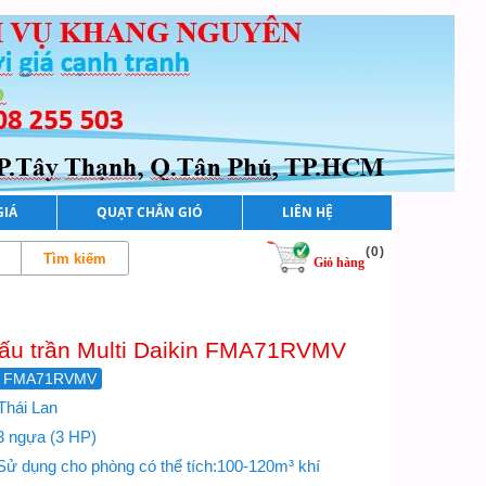
GIÁ
QUẠT CHẮN GIÓ
LIÊN HỆ
(
0
)
Giỏ hàng
iấu trần Multi Daikin FMA71RVMV
FMA71RVMV
 Thái Lan
 3 ngựa (3 HP)
 Sử dụng cho phòng có thể tích:100-120m³ khí