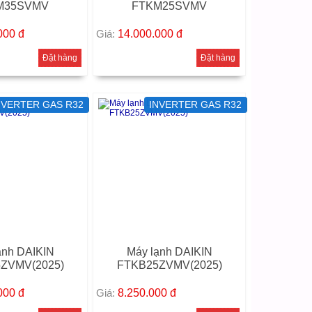
M35SVMV
FTKM25SVMV
.000
đ
Giá:
14.000.000
đ
Đặt hàng
Đặt hàng
NVERTER GAS R32
INVERTER GAS R32
ạnh DAIKIN
Máy lạnh DAIKIN
ZVMV(2025)
FTKB25ZVMV(2025)
.000
đ
Giá:
8.250.000
đ