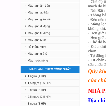
- Chế độ t
mạch do hi
¤
Máy lạnh âm trần
- Nút Bật /
¤
Máy lạnh áp trần
- Thông bá
- Đèn nền 
¤
Máy lạnh giấu trần
- Màng lọc
¤
Máy lạnh di động
không khí.
- Hẹn giờ 
¤
Máy lạnh tủ đứng
- Hẹn giờ b
¤
Máy lạnh Multi
- Chế độ h
- Điều khi
¤
Hệ thống VRV
chọn.
¤
Máy lạnh giá rẻ
- Tự động 
- Tự chẩn 
¤
Máy nước nóng
sửa chữa 
MÁY LẠNH THEO CÔNG SUẤT
Qúy kh
¤
1 ngựa (1 HP)
của chú
¤
1,5 ngựa (1.5 HP)
NHÀ P
¤
2 ngựa (2 HP)
¤
2,5 ngựa (2,5 HP)
Địa chỉ
¤
3 ngựa (3 HP)