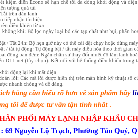
iết kiệm điện Econo sẽ hạn chế tối đa dòng khởi động và điện
ện tượng quá tải
 Tắt trên dàn lạnh
o tiếp nhận tín hiệu
trên điều khiển từ xa
 không khí: Bộ lọc ngày loại bỏ các tạp chất như bụi, phấn hoa
Bật / Tắt 24h: Bộ hẹn giờ này có thể cài đặt chạy hoặc dừng máy
ật / tắt tự động: Tự động bật / tắt máy điều hòa theo thời gian cà
oạt động ban đêm: Ngăn chặn sự thay đổi nhiệt độ làm lạnh ho
ển DIII-net (tùy chọn): Kết nối với hệ thống điều khiển trung
khởi động lại khi mất điện
đoán lỗi: Các mã lỗi được hiển thị trên màn hình kỹ thuật số 
được nhanh chóng và dễ dàng.
ách h
àng
cần hiểu rõ hơn về sản phẩm hãy
l
ng tôi để được tư vấn tận tình nhất
.
HÂN PHỐI MÁY LẠNH NHẬP KHẨU CH
 :
69 Nguyễn Lộ Trạch
, Phường Tân Quý, Q