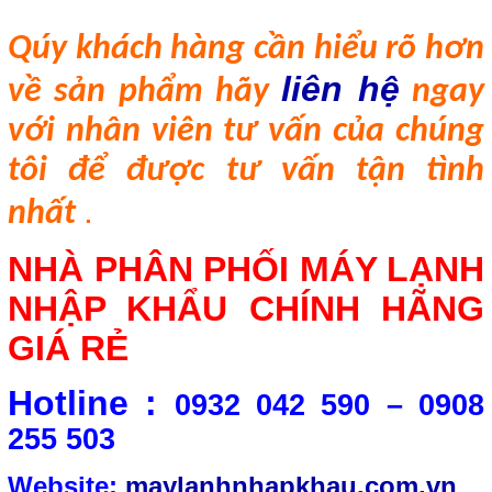
Qúy khách h
àng
cần hiểu rõ hơn
liên hệ
về sản phẩm hãy
ngay
với nhân viên tư vấn của chúng
tôi để được tư vấn tận tình
.
nhất
NHÀ PHÂN PHỐI MÁY LẠNH
NHẬP KHẨU CHÍNH HÃNG
GIÁ RẺ
Hotline :
0932 042 590 – 0908
255 503
Website:
maylanhnhapkhau.com.vn