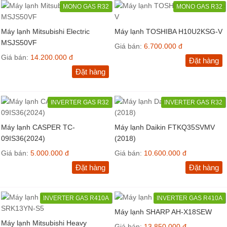
MONO GAS R32
MONO GAS R32
Máy lạnh Mitsubishi Electric
Máy lạnh TOSHIBA H10U2KSG-V
MSJS50VF
Giá bán:
6.700.000 đ
Giá bán:
14.200.000 đ
Đặt hàng
Đặt hàng
INVERTER GAS R32
INVERTER GAS R32
Máy lạnh CASPER TC-
Máy lạnh Daikin FTKQ35SVMV
09IS36(2024)
(2018)
Giá bán:
5.000.000 đ
Giá bán:
10.600.000 đ
Đặt hàng
Đặt hàng
INVERTER GAS R410A
INVERTER GAS R410A
Máy lạnh SHARP AH-X18SEW
Máy lạnh Mitsubishi Heavy
Giá bán:
13.850.000 đ