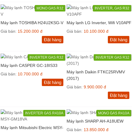
MONO GAS R32
INVERTER, GAS R32
Máy lạnh TOSHIBA H24U2KSG-V
Máy lạnh LG Inverter, Wifi V10APF
Giá bán:
15.200.000 đ
Giá bán:
10.100.000 đ
Đặt hàng
Đặt hàng
INVERTER GAS R32
INVERTER GAS R32
Máy lạnh CASPER GC-18IS33
Máy lạnh Daikin FTKC25RVMV
Giá bán:
10.700.000 đ
(2017)
Đặt hàng
Giá bán:
9.900.000 đ
Đặt hàng
INVERTER GAS R410A
MONO GAS R410A
Máy lạnh SHARP AH-A18UEW
Máy lạnh Mitsubishi Electric MSY-
Giá bán:
13.850.000 đ