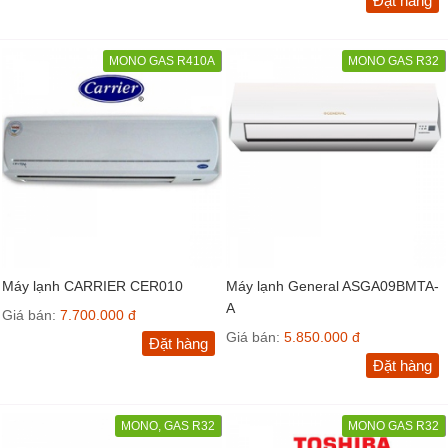
Đặt hàng
MONO GAS R410A
MONO GAS R32
Máy lạnh CARRIER CER010
Máy lạnh General ASGA09BMTA-
A
Giá bán:
7.700.000 đ
Giá bán:
5.850.000 đ
Đặt hàng
Đặt hàng
MONO, GAS R32
MONO GAS R32