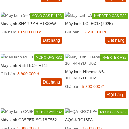
MONO GAS R410A
INVERTER GAS R32
Máy lạnh SHARP AH-A18SEW
Máy lạnh LG IEC18(2025)
Giá bán:
10.500.000 đ
Giá bán:
12.200.000 đ
Đặt hàng
Đặt hàng
MONO GAS R32
INVERTER R32
Máy lạnh REETECH RT18
Máy lạnh Hisense AS-
Giá bán:
8.900.000 đ
10TR4RYDTU02
Đặt hàng
Giá bán:
5.200.000 đ
Đặt hàng
MONO GAS R32
MONO GAS R32
Máy lạnh CASPER SC-18FS32
AQA-KRC18PA
Giá bán:
9.300.000 đ
Giá bán:
9.600.000 đ