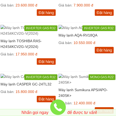
Giá bán:
23.600.000 đ
Giá bán:
7.900.000 đ
Đặt hàng
Đặt hàng
INVERTER GAS R32
INVERTER GAS R32
Máy lạnh AQA-RV18QA
Máy lạnh TOSHIBA RAS-
Giá bán:
10.550.000 đ
H24S4KCV2G-V(2024)
Đặt hàng
Giá bán:
17.950.000 đ
Đặt hàng
INVERTER GAS R32
MONO GAS R22
Máy lạnh CASPER GC-24TL32
Máy lạnh Sumikura APS/APO-
Giá bán:
15.800.000 đ
240SK+
Đặt hàng
Giá bán:
12.400.000 đ
Đặt hàng
Nhấn gọi ngay
để được tư vấn!