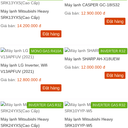
Máy lạnh CASPER GC-18IS32
Máy lạnh Mitsubishi Heavy
Giá bán:
12.900.000 đ
SRK13YXS(Cao Cấp)
Đặt hàng
Giá bán:
14.200.000 đ
Đặt hàng
MONO GAS R410A
INVERTER R32
Máy lạnh SHARP AH-X18UEW
Máy lạnh LG Inverter, Wifi
Giá bán:
12.000.000 đ
V13APFUV (2021)
Đặt hàng
Giá bán:
12.800.000 đ
Đặt hàng
INVERTER GAS R32
INVERTER GAS R32
Máy lạnh Mitsubishi Heavy
Máy lạnh Mitsubishi Heavy
SRK24YXS(Cao Cấp)
SRK10YYP-W5