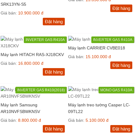
SRK13YN-S5
Đặt hàng
Giá bán:
10.900.000 đ
Đặt hàng
INVERTER GAS R410A
INVERTER GAS R410A
Máy lạnh CARRIER CVBE018
Máy lạnh HITACH RAS-XJ18CKV
Giá bán:
15.100.000 đ
Giá bán:
16.800.000 đ
Đặt hàng
Đặt hàng
INVERTER GAS R410(2018)
MONO GAS R410A
Máy lạnh Samsung
Máy lạnh treo tường Casper LC-
AR10NVFSBWKNSV
09TL22
Giá bán:
8.800.000 đ
Giá bán:
5.100.000 đ
Đặt hàng
Đặt hàng