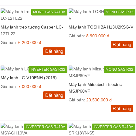
MONO GAS R410A
MONO GAS R32
Máy lạnh treo tường Casper LC-
Máy lạnh TOSHIBA H13U2KSG-V
12TL22
Giá bán:
8.900.000 đ
Giá bán:
6.200.000 đ
Đặt hàng
Đặt hàng
INVERTER GAS R32
MONO GAS R32
Máy lạnh LG V10ENH (2019)
Máy lạnh Mitsubishi Electric
Giá bán:
7.000.000 đ
MSJP60VF
Đặt hàng
Giá bán:
20.500.000 đ
Đặt hàng
INVERTER GAS R410A
INVERTER GAS R410A