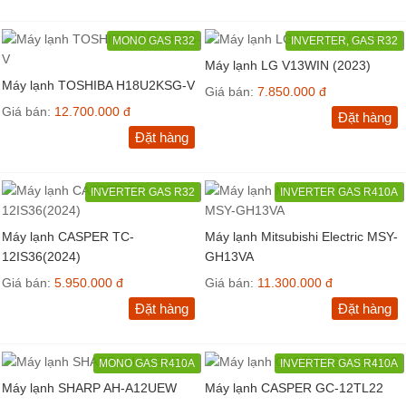
MONO GAS R32
INVERTER, GAS R32
Máy lạnh LG V13WIN (2023)
Máy lạnh TOSHIBA H18U2KSG-V
Giá bán:
7.850.000 đ
Giá bán:
12.700.000 đ
Đặt hàng
Đặt hàng
INVERTER GAS R32
INVERTER GAS R410A
Máy lạnh CASPER TC-
Máy lạnh Mitsubishi Electric MSY-
12IS36(2024)
GH13VA
Giá bán:
5.950.000 đ
Giá bán:
11.300.000 đ
Đặt hàng
Đặt hàng
MONO GAS R410A
INVERTER GAS R410A
Máy lạnh SHARP AH-A12UEW
Máy lạnh CASPER GC-12TL22