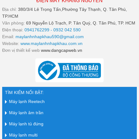
ĐIỆN MÁY KHANG NGUYÊN
Địa chỉ:
380/3/4 Lê Trọng Tấn,Phường Tây Thạnh, Q. Tân Phú,
TP.HCM
Văn phòng:
69 Nguyễn Lộ Trạch, P. Tân Quý, Q. Tân Phú, TP. HCM
Điện thoại:
0941762299 - 0932 042 590
Email:
maylanhnhapkhau590@gmail.com
Website:
www.maylanhnhapkhau.com.vn
Đơn vị thiết kế web
www.dangcapweb.vn
TÌM KIẾM NỔI BẬT:
Máy lạnh Reetech
Máy lạnh âm trần
Máy lạnh tủ đứng
Máy lạnh multi