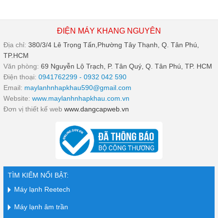
ĐIỆN MÁY KHANG NGUYÊN
Địa chỉ:
380/3/4 Lê Trọng Tấn,Phường Tây Thạnh, Q. Tân Phú,
TP.HCM
Văn phòng:
69 Nguyễn Lộ Trạch, P. Tân Quý, Q. Tân Phú, TP. HCM
Điện thoại:
0941762299 - 0932 042 590
Email:
maylanhnhapkhau590@gmail.com
Website:
www.maylanhnhapkhau.com.vn
Đơn vị thiết kế web
www.dangcapweb.vn
TÌM KIẾM NỔI BẬT:
Máy lạnh Reetech
Máy lạnh âm trần