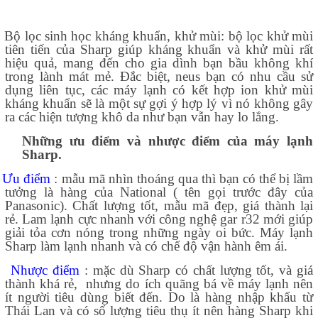
Bộ lọc sinh học kháng khuẩn, khử mùi: bộ lọc khử mùi
tiên tiến của Sharp giúp kháng khuẩn và khử mùi rất
hiệu quả, mang đến cho gia dình bạn bầu không khí
trong lành mát mẻ. Đắc biệt, neus bạn có nhu cầu sử
dụng liên tục, các máy lạnh có kết hợp ion khử mùi
kháng khuẩn sẽ là một sự gợi ý hợp lý vì nó không gây
ra các hiện tượng khô da như bạn vẫn hay lo lắng.
Những ưu điểm và nhược điểm của máy lạnh
Sharp.
Ưu điểm
: mẫu mã nhìn thoáng qua thì bạn có thể bị lầm
tưởng là hàng của National ( tên gọi trước đây của
Panasonic). Chất lượng tốt, mẫu mã đẹp, giá thành lại
rẻ. Lam lạnh cực nhanh với công nghệ gar r32 mới giúp
giải tỏa cơn nóng trong những ngày oi bức. Máy lạnh
Sharp làm lạnh nhanh và có chế độ vận hành êm ái.
Nhược điểm
: mặc dù Sharp có chất lượng tốt, và giá
thành khá rẻ,
nhưng do ích quãng bá về máy lạnh nên
ít người tiêu dùng biết đến. Do là hàng nhập khẩu từ
Thái Lan và có số lượng tiêu thụ ít nên hàng Sharp khi