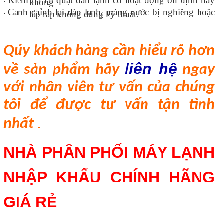
Kiểm tra lạ
i quạt dàn lạnh có hoạt động ổn định hay
không
·
.
Canh chỉnh lại dàn lạnh, máng nước bị nghiêng hoặc
lắp ráp không đúng kỹ thuật.
·
Qúy khách h
àng
cần hiểu rõ hơn
liên hệ
về sản phẩm hãy
ngay
với nhân viên tư vấn của chúng
tôi để được tư vấn tận tình
.
nhất
NHÀ PHÂN PHỐI MÁY LẠNH
NHẬP KHẨU CHÍNH HÃNG
GIÁ RẺ