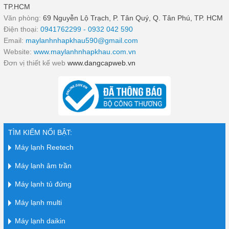
TP.HCM
Văn phòng:
69 Nguyễn Lộ Trạch, P. Tân Quý, Q. Tân Phú, TP. HCM
Điện thoại:
0941762299 - 0932 042 590
Email:
maylanhnhapkhau590@gmail.com
Website:
www.maylanhnhapkhau.com.vn
Đơn vị thiết kế web
www.dangcapweb.vn
TÌM KIẾM NỔI BẬT:
Máy lạnh Reetech
Máy lạnh âm trần
Máy lạnh tủ đứng
Máy lạnh multi
Máy lạnh daikin