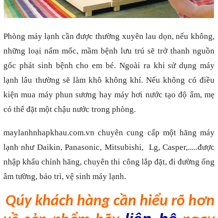
Phòng máy lạnh cần được thường xuyên lau dọn, nếu không,
những loại nấm mốc, mầm bệnh lưu trú sẽ trở thanh nguồn
gốc phát sinh bệnh cho em bé. Ngoài ra khi sử dụng máy
lạnh lâu thường sẽ làm khô không khí. Nếu không có điều
kiện mua máy phun sương hay máy hơi nước tạo độ ẩm, mẹ
có thể đặt một chậu nước trong phòng.
maylanhnhapkhau.com.vn
chuyên cung cấp một hãng máy
lạnh như
Daikin
,
Panasonic,
Mitsubishi
,
Lg
,
Casper
,.....được
nhập khẩu chính hãng, chuyên thi công lắp đặt, đi đường ống
âm tường, bảo trì, vệ sinh máy lạnh.
Qúy khách h
àng
cần hiểu rõ hơn