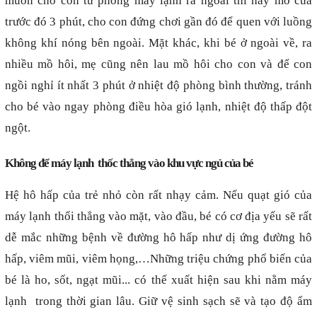
muốn cho con từ phòng máy lạnh ra ngoài thì hãy mở cửa
trước đó 3 phút, cho con đứng chơi gần đó để quen với luồng
không khí nóng bên ngoài. Mặt khác, khi bé ở ngoài về, ra
nhiều mồ hôi, mẹ cũng nên lau mồ hôi cho con và để con
ngồi nghỉ ít nhất 3 phút ở nhiệt độ phòng bình thường, tránh
cho bé vào ngay phòng điều hòa gió lạnh, nhiệt độ thấp đột
ngột.
Không để máy lạnh
thốc thẳng vào khu vực ngủ của bé
Hệ hô hấp của trẻ nhỏ còn rất nhạy cảm. Nếu quạt gió của
máy lạnh thổi thẳng vào mặt, vào đầu, bé có cơ địa yếu sẽ rất
dễ mắc những bệnh về đường hô hấp như dị ứng đường hô
hấp, viêm mũi, viêm họng,…Những triệu chứng phổ biến của
bé là ho, sốt, ngạt mũi... có thể xuất hiện sau khi nằm máy
lạnh
trong thời gian lâu. Giữ vệ sinh sạch sẽ và tạo độ ẩm