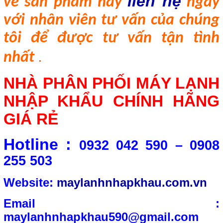
liên hệ
về sản phẩm hãy
ngay
với nhân viên tư vấn của chúng
tôi để được tư vấn tận tình
.
nhất
NHÀ PHÂN PHỐI MÁY LẠNH
NHẬP KHẨU CHÍNH HÃNG
GIÁ RẺ
Hotline :
0932 042 590 – 0908
255 503
Website:
maylanhnhapkhau.com.vn
Email :
maylanhnhapkhau590@gmail.com