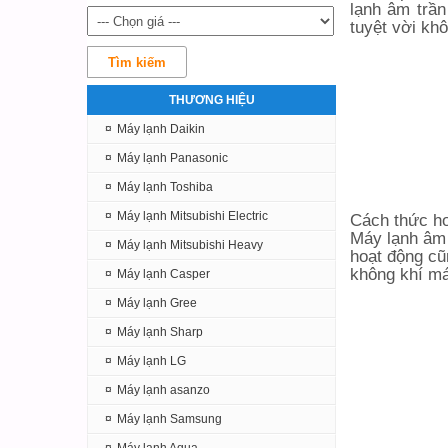
lạnh âm trần
tuyệt vời khô
THƯƠNG HIỆU
¤
Máy lạnh Daikin
¤
Máy lạnh Panasonic
¤
Máy lạnh Toshiba
¤
Máy lạnh Mitsubishi Electric
Cách thức h
Máy lạnh âm 
¤
Máy lạnh Mitsubishi Heavy
hoạt động cũ
không khí mát
¤
Máy lạnh Casper
¤
Máy lạnh Gree
¤
Máy lạnh Sharp
¤
Máy lạnh LG
¤
Máy lạnh asanzo
¤
Máy lạnh Samsung