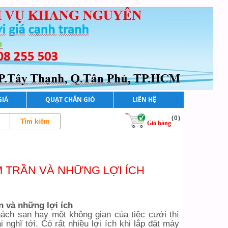
GIÁ
QUẠT CHẮN GIÓ
LIÊN HỆ
(
0
)
Giỏ hàng
 TRẦN VÀ NHỮNG LỢI ÍCH
 và những lợi ích
ách sạn hay một không gian của tiệc cưới thì
nghĩ tới. Có rất nhiều lợi ích khi lắp đặt máy