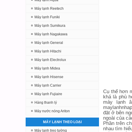
¤
Máy lạnh Aqua
¤
Máy lạnh Reetech
¤
Máy lạnh Funiki
¤
Máy lạnh Sumikura
¤
Máy lạnh Nagakawa
¤
Máy lạnh General
¤
Máy lạnh Hitachi
¤
Máy lạnh Electrolux
¤
Máy lạnh Midea
¤
Máy lạnh Hisense
¤
Máy lạnh Carrier
Cụ thể hơn m
¤
Máy lạnh Fujiaire
khá là phù h
máy lạnh â
¤
Hàng thanh lý
maylanhnhap
¤
Máy nước nóng Ariton
đặt ở bên ng
ngoài của cá
MÁY LẠNH THEO LOẠI
Phần trên ch
nhau tìm hiể
¤
Máy lạnh treo tường