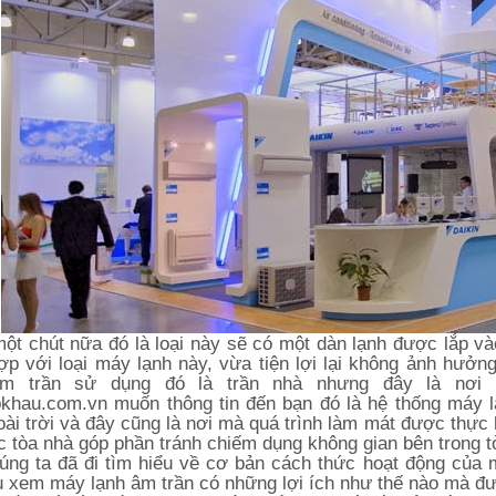
ột chút nữa đó là loại này sẽ có một dàn lạnh được lắp vào
ợp với loại máy lạnh này, vừa tiện lợi lại không ảnh hưở
m trần sử dụng đó là trần nhà nhưng đây là nơi 
khau.com.vn muốn thông tin đến bạn đó là hệ thống máy l
oài trời và đây cũng là nơi mà quá trình làm mát được thực 
c tòa nhà góp phần tránh chiếm dụng không gian bên trong t
úng ta đã đi tìm hiểu về cơ bản cách thức hoạt động của 
u xem máy lạnh âm trần có những lợi ích như thế nào mà đư