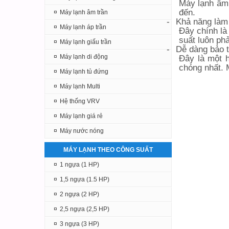
Máy lạnh âm 
đến.
¤
Máy lạnh âm trần
-
Khả năng làm
¤
Máy lạnh áp trần
Đây chính là
suất luôn ph
¤
Máy lạnh giấu trần
-
Dễ dàng bảo t
¤
Máy lạnh di động
Đây là một h
chóng nhất. 
¤
Máy lạnh tủ đứng
¤
Máy lạnh Multi
¤
Hệ thống VRV
¤
Máy lạnh giá rẻ
¤
Máy nước nóng
MÁY LẠNH THEO CÔNG SUẤT
¤
1 ngựa (1 HP)
¤
1,5 ngựa (1.5 HP)
¤
2 ngựa (2 HP)
¤
2,5 ngựa (2,5 HP)
¤
3 ngựa (3 HP)