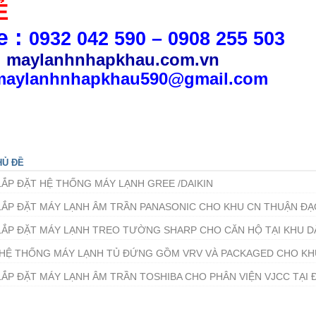
Ẻ
e :
0932 042 590 – 0908 255 503
:
maylanhnhapkhau.com.vn
 maylanhnhapkhau590@gmail.com
HỦ ĐỀ
LẮP ĐẶT HỆ THỐNG MÁY LẠNH GREE /DAIKIN
LẮP ĐẶT MÁY LẠNH ÂM TRẦN PANASONIC CHO KHU CN THUẬN Đ
LẮP ĐẶT MÁY LẠNH TREO TƯỜNG SHARP CHO CĂN HỘ TẠI KHU D
HỆ THỐNG MÁY LẠNH TỦ ĐỨNG GỒM VRV VÀ PACKAGED CHO KH
LẮP ĐẶT MÁY LẠNH ÂM TRẦN TOSHIBA CHO PHÂN VIỆN VJCC TẠI Đ