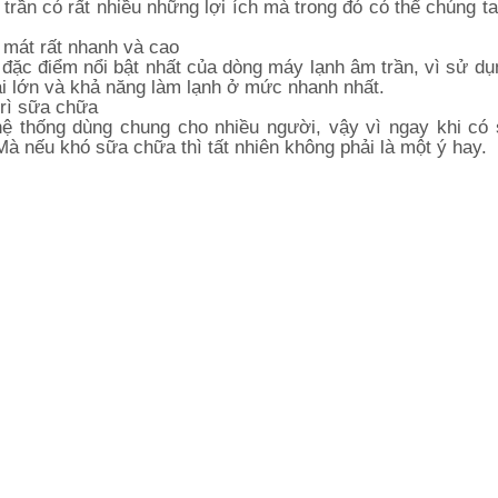
trần có rất nhiều những lợi ích mà trong đó có thể chúng ta
 mát rất nhanh và cao
 đặc điểm nổi bật nhất của dòng máy lạnh âm trần, vì sử dụ
ải lớn và khả năng làm lạnh ở mức nhanh nhất.
rì sữa chữa
ệ thống dùng chung cho nhiều người, vậy vì ngay khi có
Mà nếu khó sữa chữa thì tất nhiên không phải là một ý hay.