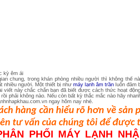
c kỳ êm ái
gian chung, trong khán phòng nhiều người thì không thể 
t nhiều người. Một thiết bị như
máy lạnh âm trần
luôn đảm b
i viết này chắc chắn bạn đã biết được cách thức hoạt động
i rồi phải không nào. Nếu còn bất kỳ thắc mắc nào hãy nhan
lanhnhapkhau.com.vn ngay hôm nay nhé.
ách h
àng
cần hiểu rõ hơn về sản
ên tư vấn của chúng tôi để được 
PHÂN PHỐI MÁY LẠNH NHẬ