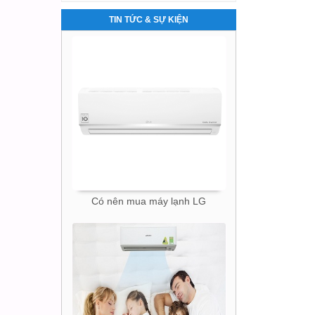
TIN TỨC & SỰ KIỆN
BÍ QUYẾT DÙNG MÁY LẠNH GIÚP
CHO GIẤC NGỦ NGON