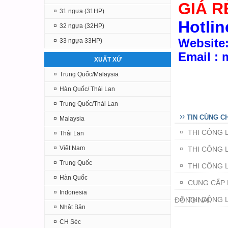
GIÁ R
¤
31 ngựa (31HP)
Hotlin
¤
32 ngựa (32HP)
Website
¤
33 ngựa 33HP)
Email :
XUẤT XỨ
¤
Trung Quốc/Malaysia
¤
Hàn Quốc/ Thái Lan
¤
Trung Quốc/Thái Lan
››
TIN CÙNG C
¤
Malaysia
THI CÔNG 
¤
¤
Thái Lan
¤
Việt Nam
THI CÔNG 
¤
¤
Trung Quốc
THI CÔNG 
¤
¤
Hàn Quốc
CUNG CẤP 
¤
¤
Indonesia
THI CÔNG 
ĐỒNG NAI.
¤
¤
Nhật Bản
¤
CH Séc