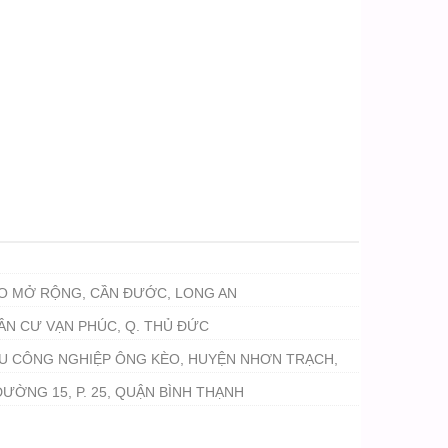
ẠO MỞ RỘNG, CẦN ĐƯỚC, LONG AN
ÂN CƯ VẠN PHÚC, Q. THỦ ĐỨC
U CÔNG NGHIỆP ÔNG KÈO, HUYỆN NHƠN TRẠCH,
ƯỜNG 15, P. 25, QUẬN BÌNH THẠNH