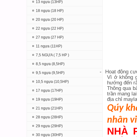
¤
13 ngựa (13HP)
¤
18 ngựa (18 HP)
¤
20 ngựa (20 HP)
¤
22 ngựa (22 HP)
¤
27 ngựa (27 HP)
¤
11 ngựa (11HP)
¤
7,5 NGỰA ( 7,5 HP )
¤
8,5 ngựa (8,5HP)
-
Hoạt động cự
¤
9,5 ngựa (9,5HP)
Vì ở không 
¤
10,5 ngựa (10,5HP)
hướng đến rấ
Thông qua bà
¤
17 ngựa (17HP)
trần mang lạ
địa chỉ may
¤
19 ngựa (19HP)
Qúy kh
¤
21 ngựa (21HP)
¤
28 ngựa (28HP)
nhân vi
¤
29 ngựa (29HP)
NHÀ 
¤
30 ngựa (30HP)