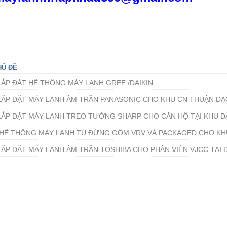
HỦ ĐỀ
LẮP ĐẶT HỆ THỐNG MÁY LẠNH GREE /DAIKIN
LẮP ĐẶT MÁY LẠNH ÂM TRẦN PANASONIC CHO KHU CN THUẬN Đ
LẮP ĐẶT MÁY LẠNH TREO TƯỜNG SHARP CHO CĂN HỘ TẠI KHU D
HỆ THỐNG MÁY LẠNH TỦ ĐỨNG GỒM VRV VÀ PACKAGED CHO KH
LẮP ĐẶT MÁY LẠNH ÂM TRẦN TOSHIBA CHO PHÂN VIỆN VJCC TẠI Đ