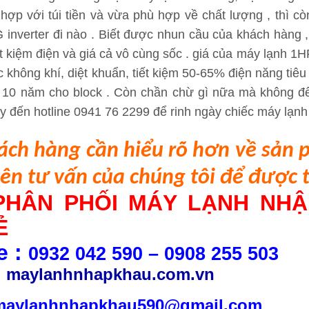
 hợp với túi tiền và vừa phù hợp về chất lượng , thi
 inverter đi nào . Biết được nhun cầu của khách hàng ,
́t kiệm điện và giá cả vô cùng sốc . giá của máy lạnh 
̣c không khí, diệt khuẩn, tiết kiệm 50-65% điện năng tiêu
à 10 năm cho block . Còn chần chừ gì nữa mà không
y đến hotline 0941 76 2299 để rinh ngày chiếc máy lạnh 
ách h
àng
cần hiểu rõ hơn về sản
ên tư vấn của chúng tôi để được 
PHÂN PHỐI MÁY LẠNH NHẬ
Ẻ
e :
0932 042 590 – 0908 255 503
:
maylanhnhapkhau.com.vn
 maylanhnhapkhau590@gmail.com