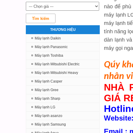
nào để phù
máy lạnh LG
máy lạnh tiê
THƯƠNG HIỆU
tính năng lo
¤
Máy lạnh Daikin
dàn lạnh v
¤
Máy lạnh Panasonic
máy gọi nga
¤
Máy lạnh Toshiba
Qúy kh
¤
Máy lạnh Mitsubishi Electric
¤
Máy lạnh Mitsubishi Heavy
nhân vi
¤
Máy lạnh Casper
NHÀ 
¤
Máy lạnh Gree
GIÁ R
¤
Máy lạnh Sharp
Hotlin
¤
Máy lạnh LG
¤
Máy lạnh asanzo
Website
¤
Máy lạnh Samsung
Email :