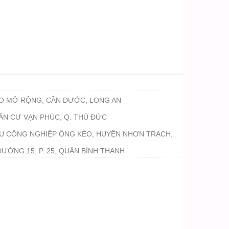
ẠO MỞ RỘNG, CẦN ĐƯỚC, LONG AN
ÂN CƯ VẠN PHÚC, Q. THỦ ĐỨC
U CÔNG NGHIỆP ÔNG KÈO, HUYỆN NHƠN TRẠCH,
ƯỜNG 15, P. 25, QUẬN BÌNH THẠNH