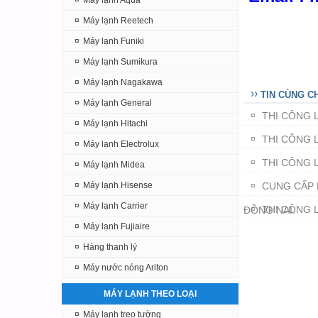
¤
Máy lạnh Aqua
¤
Máy lạnh Reetech
¤
Máy lạnh Funiki
¤
Máy lạnh Sumikura
¤
Máy lạnh Nagakawa
››
TIN CÙNG C
¤
Máy lạnh General
THI CÔNG 
¤
¤
Máy lạnh Hitachi
THI CÔNG 
¤
¤
Máy lạnh Electrolux
THI CÔNG 
¤
¤
Máy lạnh Midea
¤
Máy lạnh Hisense
CUNG CẤP 
¤
¤
Máy lạnh Carrier
THI CÔNG 
ĐỒNG NAI.
¤
¤
Máy lạnh Fujiaire
¤
Hàng thanh lý
¤
Máy nước nóng Ariton
MÁY LẠNH THEO LOẠI
¤
Máy lạnh treo tường