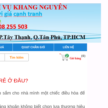
GIÁ
QUẠT CHẮN GIÓ
LIÊN HỆ
(
0
)
Giỏ hàng
RẺ Ở ĐÂU?
n sắm cho nhà mình một chiếc điều hòa để
 băng khoăn không biết chọn lựa thương hiệu