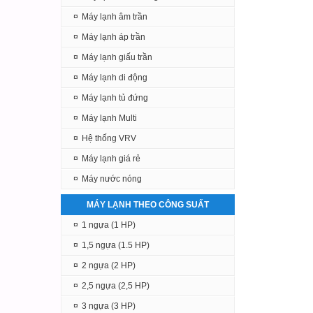
¤
Máy lạnh âm trần
¤
Máy lạnh áp trần
¤
Máy lạnh giấu trần
¤
Máy lạnh di động
¤
Máy lạnh tủ đứng
¤
Máy lạnh Multi
¤
Hệ thống VRV
¤
Máy lạnh giá rẻ
¤
Máy nước nóng
MÁY LẠNH THEO CÔNG SUẤT
¤
1 ngựa (1 HP)
¤
1,5 ngựa (1.5 HP)
¤
2 ngựa (2 HP)
¤
2,5 ngựa (2,5 HP)
¤
3 ngựa (3 HP)