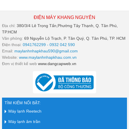
ĐIỆN MÁY KHANG NGUYÊN
Địa chỉ:
380/3/4 Lê Trọng Tấn,Phường Tây Thạnh, Q. Tân Phú,
TP.HCM
Văn phòng:
69 Nguyễn Lộ Trạch, P. Tân Quý, Q. Tân Phú, TP. HCM
Điện thoại:
0941762299 - 0932 042 590
Email:
maylanhnhapkhau590@gmail.com
Website:
www.maylanhnhapkhau.com.vn
Đơn vị thiết kế web
www.dangcapweb.vn
TÌM KIẾM NỔI BẬT:
Máy lạnh Reetech
Máy lạnh âm trần