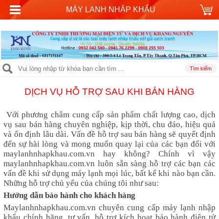
MÁY LANH NHẬP KHẨU
DỊCH VỤ HỖ TRỢ SAU KHI BÁN HÀNG
Với phương châm cung cấp sản phẩm chất lượng cao, dịch
vụ sau bán hàng chuyên nghiệp, kịp thời, chu đáo, hiệu quả
và ổn định lâu dài. Vấn đề hỗ trợ sau bán hàng sẽ quyết định
đến sự hài lòng và mong muốn quay lại của các bạn đối với
maylanhnhapkhau.com.vn hay không? Chính vì vậy
maylanhnhapkhau.com.vn
luôn sẵn sàng hỗ trợ các bạn các
vấn đề khi sử dụng máy lạnh mọi lúc, bất kể khi nào bạn cần.
Những hỗ trợ chủ yếu của chúng tôi như sau:
Hướng dẫn bảo hành cho khách hàng
Maylanhnhapkhau.com.vn
chuyên cung cấp máy lạnh nhập
khẩu chính hãng, tư vấn, hỗ trợ kích hoạt bảo hành điện tử