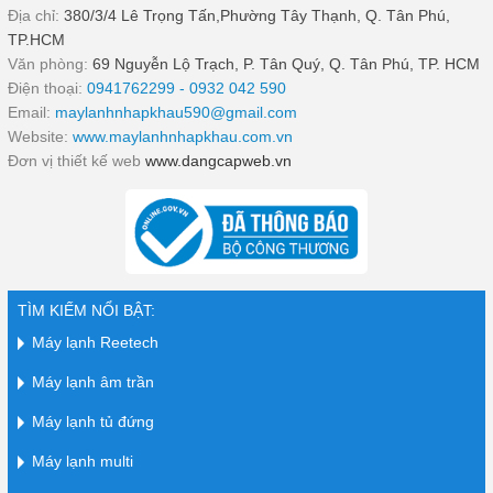
Địa chỉ:
380/3/4 Lê Trọng Tấn,Phường Tây Thạnh, Q. Tân Phú,
TP.HCM
Văn phòng:
69 Nguyễn Lộ Trạch, P. Tân Quý, Q. Tân Phú, TP. HCM
Điện thoại:
0941762299 - 0932 042 590
Email:
maylanhnhapkhau590@gmail.com
Website:
www.maylanhnhapkhau.com.vn
Đơn vị thiết kế web
www.dangcapweb.vn
TÌM KIẾM NỔI BẬT:
Máy lạnh Reetech
Máy lạnh âm trần
Máy lạnh tủ đứng
Máy lạnh multi