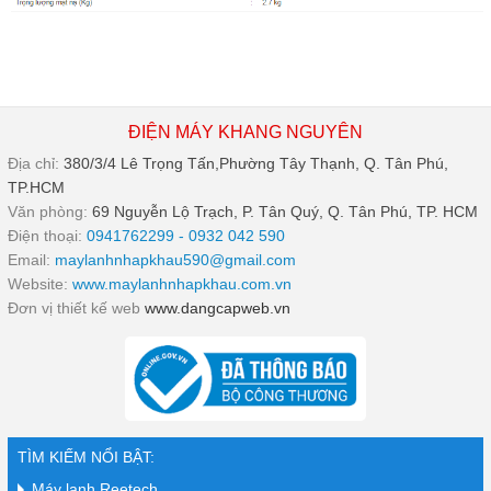
ĐIỆN MÁY KHANG NGUYÊN
Địa chỉ:
380/3/4 Lê Trọng Tấn,Phường Tây Thạnh, Q. Tân Phú,
TP.HCM
Văn phòng:
69 Nguyễn Lộ Trạch, P. Tân Quý, Q. Tân Phú, TP. HCM
Điện thoại:
0941762299 - 0932 042 590
Email:
maylanhnhapkhau590@gmail.com
Website:
www.maylanhnhapkhau.com.vn
Đơn vị thiết kế web
www.dangcapweb.vn
TÌM KIẾM NỔI BẬT:
Máy lạnh Reetech