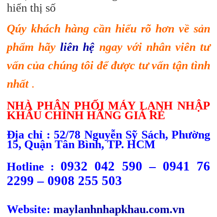
hiển thị số
Qúy khách h
àng
cần hiểu rõ hơn về sản
phẩm hãy
liên hệ
ngay với nhân viên tư
vấn của chúng tôi để được tư vấn tận tình
nhất
.
NHÀ PHÂN PHỐI MÁY LẠNH NHẬP
KHẨU CHÍNH HÃNG GIÁ RẺ
Địa chỉ : 52/78 Nguyễn Sỹ S
ách, Phường
15, Quận Tân Bình, TP. H
CM
0932 042 590 – 0941 76
Hotline :
2299 – 0908 255 503
Website:
maylanhnhapkhau.com.vn