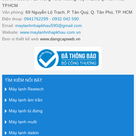
TP.HCM
Văn phòng:
69 Nguyễn Lộ Trạch, P. Tân Quý, Q. Tân Phú, TP. HCM
Điện thoại:
0941762299 - 0932 042 590
Email:
maylanhnhapkhau590@gmail.com
Website:
www.maylanhnhapkhau.com.vn
Đơn vị thiết kế web
www.dangcapweb.vn
TÌM KIẾM NỔI BẬT:
Máy lạnh Reetech
Máy lạnh âm trần
Máy lạnh tủ đứng
Máy lạnh multi
Máy lạnh daikin