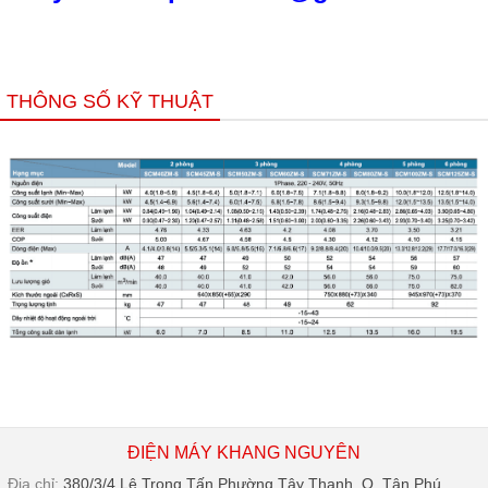
THÔNG SỐ KỸ THUẬT
ĐIỆN MÁY KHANG NGUYÊN
Địa chỉ:
380/3/4 Lê Trọng Tấn,Phường Tây Thạnh, Q. Tân Phú,