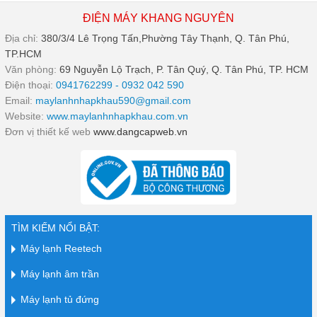
ĐIỆN MÁY KHANG NGUYÊN
Địa chỉ:
380/3/4 Lê Trọng Tấn,Phường Tây Thạnh, Q. Tân Phú,
TP.HCM
Văn phòng:
69 Nguyễn Lộ Trạch, P. Tân Quý, Q. Tân Phú, TP. HCM
Điện thoại:
0941762299 - 0932 042 590
Email:
maylanhnhapkhau590@gmail.com
Website:
www.maylanhnhapkhau.com.vn
Đơn vị thiết kế web
www.dangcapweb.vn
TÌM KIẾM NỔI BẬT:
Máy lạnh Reetech
Máy lạnh âm trần
Máy lạnh tủ đứng