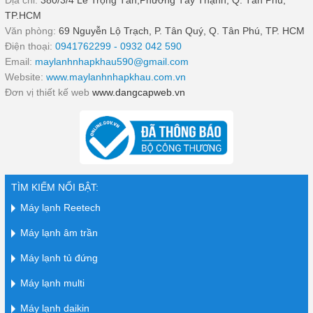
TP.HCM
Văn phòng:
69 Nguyễn Lộ Trạch, P. Tân Quý, Q. Tân Phú, TP. HCM
Điện thoại:
0941762299 - 0932 042 590
Email:
maylanhnhapkhau590@gmail.com
Website:
www.maylanhnhapkhau.com.vn
Đơn vị thiết kế web
www.dangcapweb.vn
TÌM KIẾM NỔI BẬT:
Máy lạnh Reetech
Máy lạnh âm trần
Máy lạnh tủ đứng
Máy lạnh multi
Máy lạnh daikin