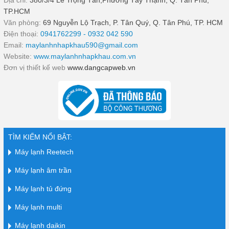
TP.HCM
Văn phòng:
69 Nguyễn Lộ Trạch, P. Tân Quý, Q. Tân Phú, TP. HCM
Điện thoại:
0941762299 - 0932 042 590
Email:
maylanhnhapkhau590@gmail.com
Website:
www.maylanhnhapkhau.com.vn
Đơn vị thiết kế web
www.dangcapweb.vn
TÌM KIẾM NỔI BẬT:
Máy lạnh Reetech
Máy lạnh âm trần
Máy lạnh tủ đứng
Máy lạnh multi
Máy lạnh daikin